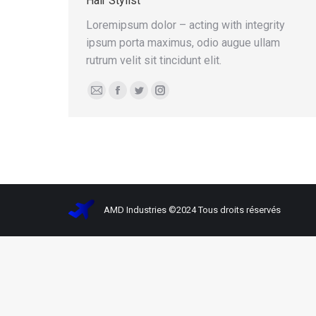
Hair Stylist
Loremipsum dolor – acting with integrity
ipsum porta maximus, odio augue ullam
rutrum velit sit tincidunt elit.
E-
Facebook
Twitter
Instagram
mail
AMD Industries ©2024 Tous droits réservés SI