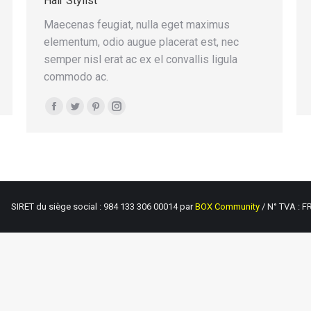
Hair Stylist
Maecenas feugiat, nulla eget maximus
elementum, odio augue placerat est, nec
semper nisl erat ac ex el convallis ligula
commodo ac.
Facebook
Twitter
Pinterest
Instagram
RET du siège social : 984 133 306 00014 par
BOX Community
/ N° TVA : F