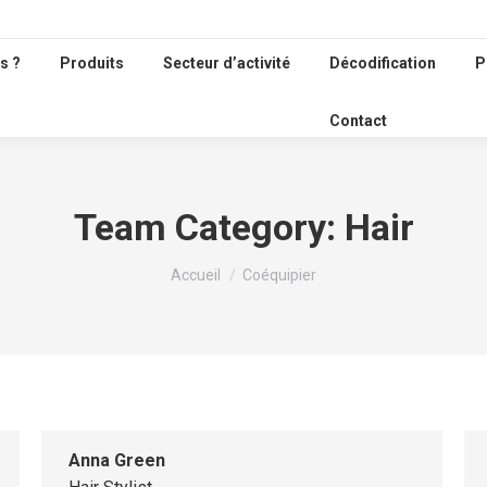
s ?
Produits
Secteur d’activité
Décodification
P
Contact
Team Category:
Hair
Vous êtes ici :
Accueil
Coéquipier
Anna Green