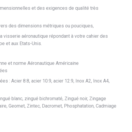
mensionnelles et des exigences de qualité très
avers des dimensions métriques ou pouciques,
 visserie aéronautique répondant à votre cahier des
pe et aux Etats-Unis.
ne et norme Aéronautique Américaine
sées
s : Acier 8.8, acier 10.9, acier 12.9, Inox A2, Inox A4,
ingué blanc, zingué bichromaté, Zingué noir, Zingage
aire, Geomet, Zintec, Dacromet, Phosphatation, Cadmiage