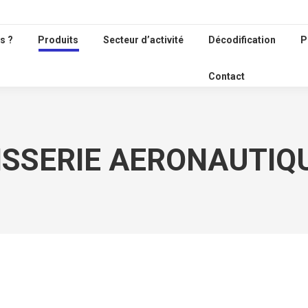
s ?
Produits
Secteur d’activité
Décodification
P
Contact
ISSERIE AERONAUTIQ