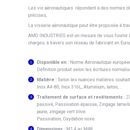
Les vis aéronautiques répondent à des normes di
précises,
La visserie aéronautique peut être proposée à tr
AMD INDUSTRIES est en mesure de vous fournir la
charges, à travers son réseau de fabricant en Euro
Disponible en :
Norme Aéronautique européen
Définition produit selon les écritures normali
Matière :
Selon les nuances matières souhaitée
Inox A4-80, Inox 316L, Aluminium, laiton,…
Traitement de surface et revêtements :
Z
passivé, Passivation épaisse, Zingage lamell
jaune, zingage vert olive
Passivation, Oxydation noire
Dimensions :
M1.4 au M48