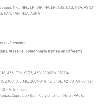
étrique: NFL, NFE, LN, DIN, NA, EN, ABS, BAS, NSA, ASNA
MS, PAN, TAN, NSA, ASNA
 et revêtements.
tions
,
visserie,
boulonnerie usinée
en différents
C18, A56, E36, XC75, A60, S300Pb, 25CD4
0, Z30C13, 304L, Z6CND18-12, 316L, A2-70, A4-70, 321
T40 – Gr5, inconel
ze, Cupro béryllium, Cuivre, Laiton, Nylon PA6.6,