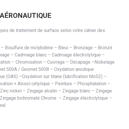
 AÉRONAUTIQUE
ypes de traitement de surface selon votre cahier des
e – Bisulfure de molybdène – Bleui – Bronzage – Bronzé
dmiage – Cadmiage blanc – Cadmiage électrolytique –
tation – Chromisation – Cuivrage – Décapage –Nickelage
met 500A / Geomet 500B – Oxydation anodique
e (OAS) –Oxydation sur titane (lubrification MoS2) –
ation + Alcool cétylique – Peinture – Phosphatation –
Zinc nickel – Zingage alcalin – Zingage blanc – Zingage
Zingage bichromaté Chrome – Zingage électrolytique –
eal