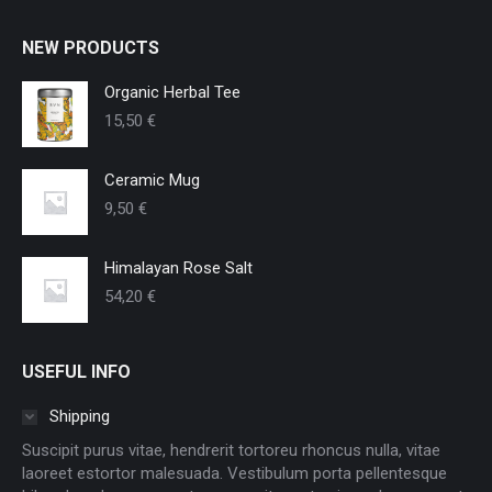
NEW PRODUCTS
Organic Herbal Tee
15,50
€
Ceramic Mug
9,50
€
Himalayan Rose Salt
54,20
€
USEFUL INFO
Shipping
Suscipit purus vitae, hendrerit tortoreu rhoncus nulla, vitae
laoreet estortor malesuada. Vestibulum porta pellentesque