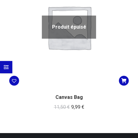
Produit épuisé
Canvas Bag
11,50
€
9,99
€