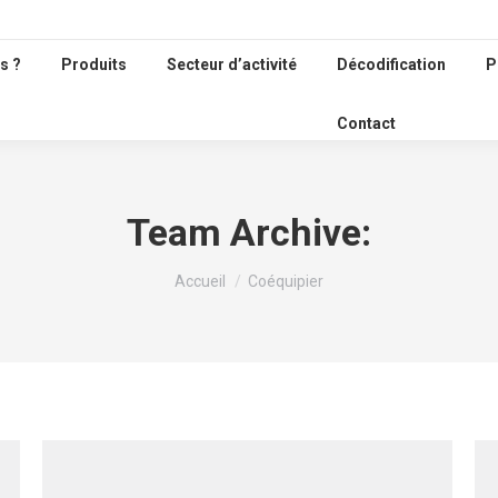
s ?
Produits
Secteur d’activité
Décodification
P
Contact
Team Archive:
Vous êtes ici :
Accueil
Coéquipier