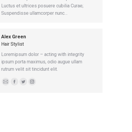
Luctus et ultrices posuere cubilia Curae;
Suspendisse ullamcorper nunc…
Alex Green
Hair Stylist
Loremipsum dolor – acting with integrity
ipsum porta maximus, odio augue ullam
rutrum velit sit tincidunt elit.
E-
Facebook
Twitter
Instagram
mail