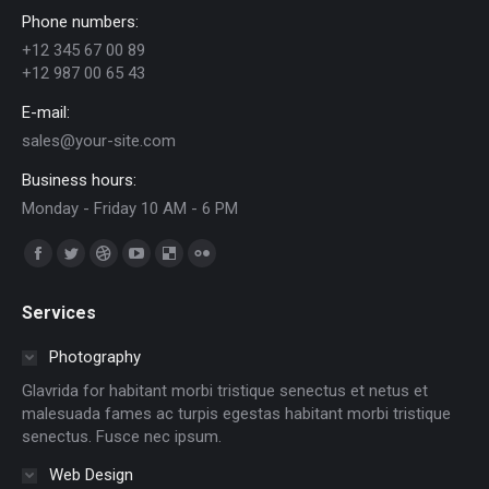
Phone numbers:
+12 345 67 00 89
+12 987 00 65 43
E-mail:
sales@your-site.com
Business hours:
Monday - Friday 10 AM - 6 PM
Trouvez nous sur :
Facebook
Twitter
Dribble
YouTube
Delicious
Flickr
page
page
page
page
page
page
Services
opens
opens
opens
opens
opens
opens
in
in
in
in
in
in
Photography
new
new
new
new
new
new
Glavrida for habitant morbi tristique senectus et netus et
window
window
window
window
window
window
malesuada fames ac turpis egestas habitant morbi tristique
senectus. Fusce nec ipsum.
Web Design