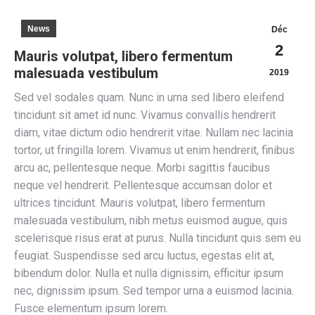
News
Déc
2
Mauris volutpat, libero fermentum
malesuada vestibulum
2019
Sed vel sodales quam. Nunc in urna sed libero eleifend
tincidunt sit amet id nunc. Vivamus convallis hendrerit
diam, vitae dictum odio hendrerit vitae. Nullam nec lacinia
tortor, ut fringilla lorem. Vivamus ut enim hendrerit, finibus
arcu ac, pellentesque neque. Morbi sagittis faucibus
neque vel hendrerit. Pellentesque accumsan dolor et
ultrices tincidunt. Mauris volutpat, libero fermentum
malesuada vestibulum, nibh metus euismod augue, quis
scelerisque risus erat at purus. Nulla tincidunt quis sem eu
feugiat. Suspendisse sed arcu luctus, egestas elit at,
bibendum dolor. Nulla et nulla dignissim, efficitur ipsum
nec, dignissim ipsum. Sed tempor urna a euismod lacinia.
Fusce elementum ipsum lorem.