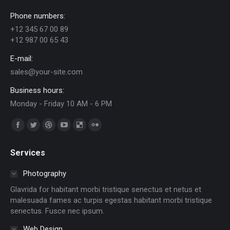
Phone numbers:
+12 345 67 00 89
+12 987 00 65 43
E-mail:
sales@your-site.com
Business hours:
Monday - Friday 10 AM - 6 PM
Trouvez nous sur :
Facebook
Twitter
Dribble
YouTube
Delicious
Flickr
page
page
page
page
page
page
Services
opens
opens
opens
opens
opens
opens
in
in
in
in
in
in
Photography
new
new
new
new
new
new
Glavrida for habitant morbi tristique senectus et netus et
window
window
window
window
window
window
malesuada fames ac turpis egestas habitant morbi tristique
senectus. Fusce nec ipsum.
Web Design