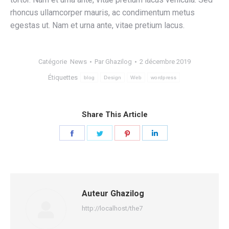
rhoncus ullamcorper mauris, ac condimentum metus
egestas ut. Nam et urna ante, vitae pretium lacus.
Catégorie
News
Par
Ghazilog
2 décembre 2019
Étiquettes
blog
Design
Web
wordpress
Share This Article
Share
Share
Share
Share
on
on
on
on
Facebook
Twitter
Pinterest
LinkedIn
Auteur
Ghazilog
http://localhost/the7