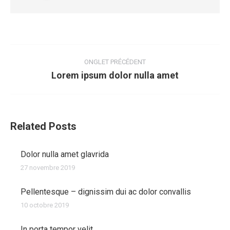
Navigation
de
ONGLET PRÉCÉDENT
Lorem ipsum dolor nulla amet
Onglet
commentaire
précédent
Related Posts
Dolor nulla amet glavrida
27 novembre 2019
Pellentesque – dignissim dui ac dolor convallis
10 octobre 2019
In porta tempor velit