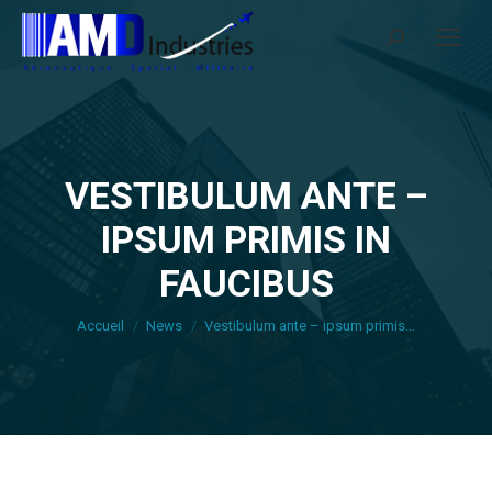
Search:
VESTIBULUM ANTE –
IPSUM PRIMIS IN
Vous êtes ici :
FAUCIBUS
Accueil
News
Vestibulum ante – ipsum primis…