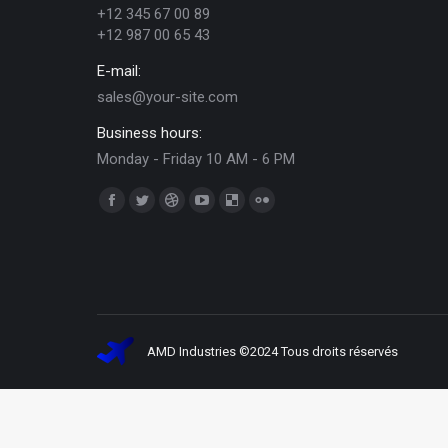
+12 345 67 00 89
+12 987 00 65 43
E-mail:
sales@your-site.com
Business hours:
Monday - Friday 10 AM - 6 PM
Trouvez nous sur :
Facebook
Twitter
Dribble
YouTube
Delicious
Flickr
page
page
page
page
page
page
opens
opens
opens
opens
opens
opens
in
in
in
in
in
in
new
new
new
new
new
new
window
window
window
window
window
window
AMD Industries ©2024 Tous droits réservés SI