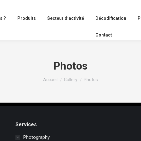
s ?
Produits
Secteur d’activité
Décodification
P
Contact
Photos
Vous êtes ici :
Accueil
Gallery
Photos
Services
Photography