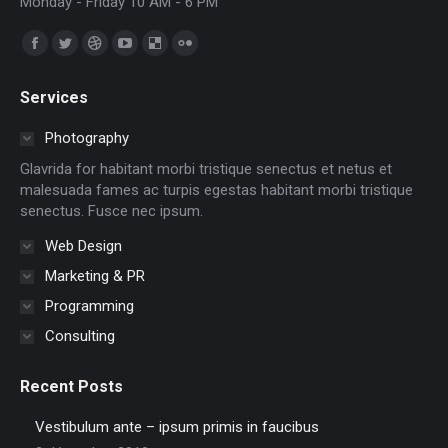
Monday - Friday 10 AM - 6 PM
Trouvez nous sur :
Facebook
Twitter
Dribble
YouTube
Delicious
Flickr
page
page
page
page
page
page
Services
opens
opens
opens
opens
opens
opens
in
in
in
in
in
in
Photography
new
new
new
new
new
new
Glavrida for habitant morbi tristique senectus et netus et
window
window
window
window
window
window
malesuada fames ac turpis egestas habitant morbi tristique
senectus. Fusce nec ipsum.
Web Design
Marketing & PR
Programming
Consulting
Recent Posts
Vestibulum ante – ipsum primis in faucibus