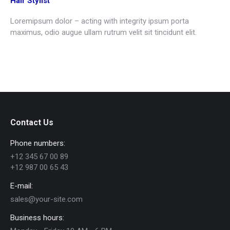
Hair Stylist
Loremipsum dolor – acting with integrity ipsum porta
maximus, odio augue ullam rutrum velit sit tincidunt elit.
Contact Us
Phone numbers:
+12 345 67 00 89
+12 987 00 65 43
E-mail:
sales@your-site.com
Business hours: