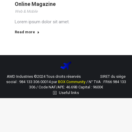
Online Magazine
Web & Mobile
Lorem ipsum dolor sit amet.
Read more
AMD Industries ©2024 Tous droits réservés SIRET du siège
social : 984 133 306 00014 par
BOX Community
/ N° TVA : FR66 984 133
306 / Code NAF/APE: 46.69B Capital : 9600€
Useful links