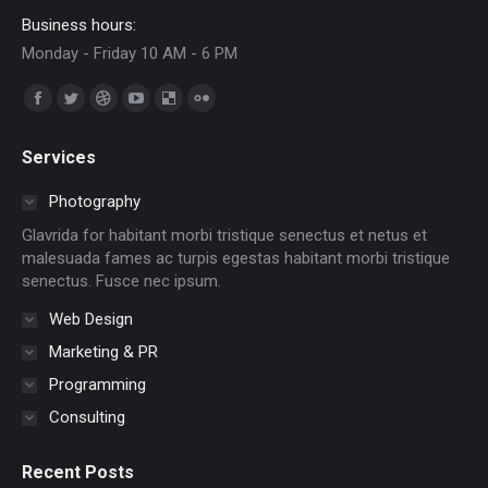
Business hours:
Monday - Friday 10 AM - 6 PM
Trouvez nous sur :
Facebook
Twitter
Dribble
YouTube
Delicious
Flickr
page
page
page
page
page
page
Services
opens
opens
opens
opens
opens
opens
in
in
in
in
in
in
Photography
new
new
new
new
new
new
Glavrida for habitant morbi tristique senectus et netus et
window
window
window
window
window
window
malesuada fames ac turpis egestas habitant morbi tristique
senectus. Fusce nec ipsum.
Web Design
Marketing & PR
Programming
Consulting
Recent Posts