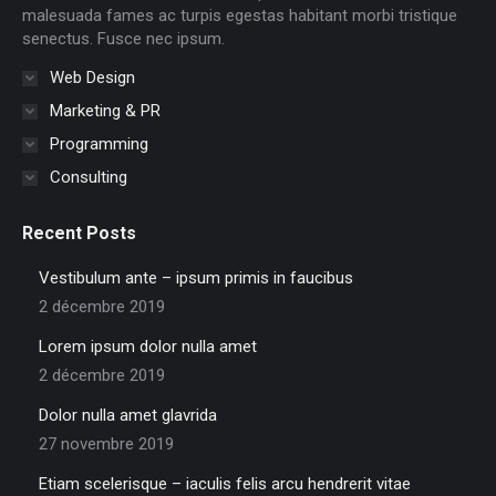
window
window
window
window
window
window
malesuada fames ac turpis egestas habitant morbi tristique
senectus. Fusce nec ipsum.
Web Design
Marketing & PR
Programming
Consulting
Recent Posts
Vestibulum ante – ipsum primis in faucibus
2 décembre 2019
Lorem ipsum dolor nulla amet
2 décembre 2019
Dolor nulla amet glavrida
27 novembre 2019
Etiam scelerisque – iaculis felis arcu hendrerit vitae