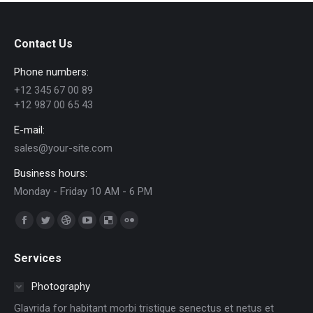
Contact Us
Phone numbers:
+12 345 67 00 89
+12 987 00 65 43
E-mail:
sales@your-site.com
Business hours:
Monday - Friday 10 AM - 6 PM
Trouvez nous sur :
Facebook
Twitter
Dribble
YouTube
Delicious
Flickr
page
page
page
page
page
page
Services
opens
opens
opens
opens
opens
opens
in
in
in
in
in
in
Photography
new
new
new
new
new
new
Glavrida for habitant morbi tristique senectus et netus et