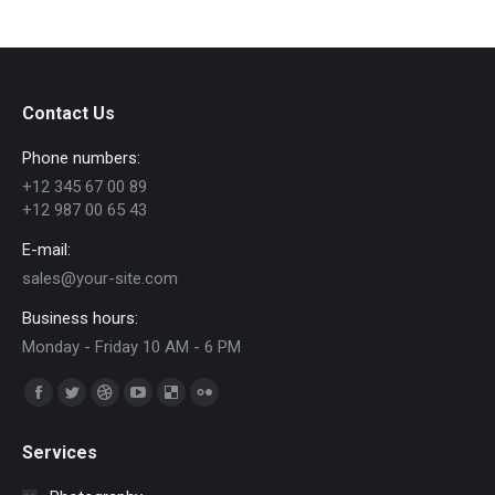
Contact Us
Phone numbers:
+12 345 67 00 89
+12 987 00 65 43
E-mail:
sales@your-site.com
Business hours:
Monday - Friday 10 AM - 6 PM
Trouvez nous sur :
Facebook
Twitter
Dribble
YouTube
Delicious
Flickr
page
page
page
page
page
page
Services
opens
opens
opens
opens
opens
opens
in
in
in
in
in
in