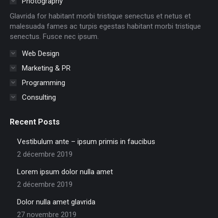
Photography
new
new
new
new
new
new
Glavrida for habitant morbi tristique senectus et netus et
window
window
window
window
window
window
malesuada fames ac turpis egestas habitant morbi tristique
senectus. Fusce nec ipsum.
Web Design
Marketing & PR
Programming
Consulting
Recent Posts
Vestibulum ante – ipsum primis in faucibus
2 décembre 2019
Lorem ipsum dolor nulla amet
2 décembre 2019
Dolor nulla amet glavrida
27 novembre 2019