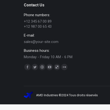
Contact Us
Phone numbers:
+12 345 67 00 89
+12 987 00 65 43
E-mail:
sales@your-site.com
Business hours:
Monday - Friday 10 AM - 6 PM
Trouvez nous sur :
Facebook
Twitter
Dribble
YouTube
Delicious
Flickr
page
page
page
page
page
page
opens
opens
opens
opens
opens
opens
in
in
in
in
in
in
new
new
new
new
new
new
AMD Industries ©2024 Tous droits réservés SI
window
window
window
window
window
window