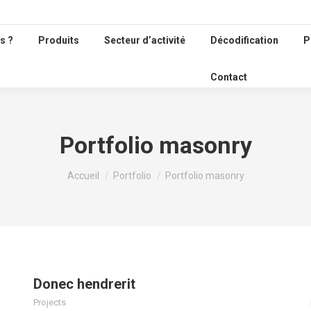
s ?
Produits
Secteur d’activité
Décodification
P
Contact
Portfolio masonry
Vous êtes ici :
Accueil
Portfolio
Portfolio masonry
Donec hendrerit
Projects