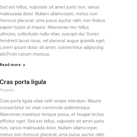
Sed est tellus, vulputate sit amet justo non, varius
malesuada dolor. Nullam ullamcorper, metus non
rhoncus placerat, urna purus auctor nibh, non finibus
sapien turpis ut mauris. Maecenas nec tellus
ultricies, sollicitudin nulla vitae, suscipit dui. Donec
hendrerit lacus risus, vel placerat augue gravida eget.
Lorem ipsum dolor sit amet, consectetur adipiscing
elit.Proin rutrum rhoncus…
Read more
Cras porta ligula
Projects
Cras porta ligula vitae velit ornare interdum. Mauris
consectetur mi vitae commodo pellentesque.
Maecenas maximus tempus purus, et feugiat lectus
efficitur eget. Sed est tellus, vulputate sit amet justo
non, varius malesuada dolor. Nullam ullamcorper,
metus non rhoncus placerat, urna purus auctor nibh,