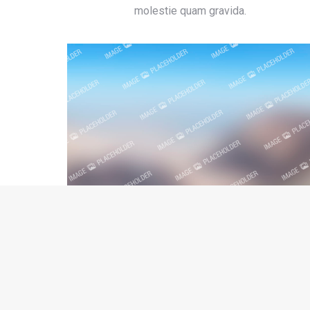
molestie quam gravida.
Nullam semper felis
Web & Mobile
Sed volutpat tellus curabitur felis dui molestie
interdum pulvinar.