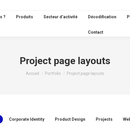
s ?
Produits
Secteur d’activité
Décodification
P
Contact
Project page layouts
Vous êtes ici :
Accueil
Portfolio
Project page layouts
Corporate Identity
Product Design
Projects
Web