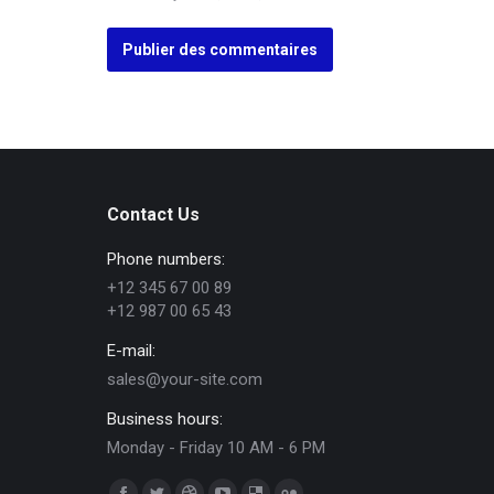
Publier des commentaires
Contact Us
Phone numbers:
+12 345 67 00 89
+12 987 00 65 43
E-mail:
sales@your-site.com
Business hours:
Monday - Friday 10 AM - 6 PM
Trouvez nous sur :