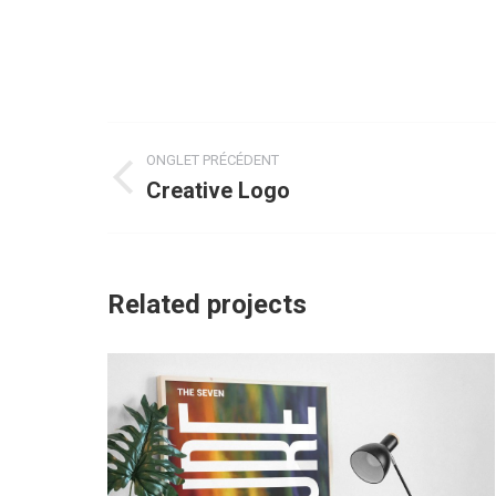
Navigation
ONGLET PRÉCÉDENT
de
Creative Logo
Onglet
commentaire
précédent
Related projects