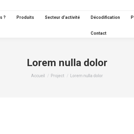
s ?
Produits
Secteur d’activité
Décodification
P
Contact
Lorem nulla dolor
Vous êtes ici :
Accueil
Project
Lorem nulla dolor