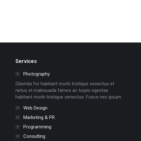
Services
Photography
Glavrida for habitant morbi tristique senectus et
netus et malesuada fames ac turpis egestas
habitant morbi tristique senectus. Fusce nec ipsum.
Web Design
Marketing & PR
Programming
Consulting