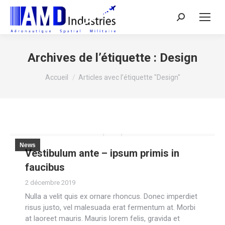
Search:
Archives de l’étiquette :
Design
Vous êtes ici :
Accueil
Articles avec l’étiquette "Design"
News
Vestibulum ante – ipsum primis in
faucibus
2 décembre 2019
Nulla a velit quis ex ornare rhoncus. Donec imperdiet
risus justo, vel malesuada erat fermentum at. Morbi
at laoreet mauris. Mauris lorem felis, gravida et