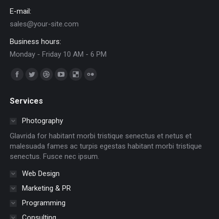
E-mail:
sales@your-site.com
Business hours:
Monday - Friday 10 AM - 6 PM
Trouvez nous sur :
Facebook
Twitter
Dribble
YouTube
Delicious
Flickr
page
page
page
page
page
page
Services
opens
opens
opens
opens
opens
opens
in
in
in
in
in
in
Photography
new
new
new
new
new
new
Glavrida for habitant morbi tristique senectus et netus et
window
window
window
window
window
window
malesuada fames ac turpis egestas habitant morbi tristique
senectus. Fusce nec ipsum.
Web Design
Marketing & PR
Programming
Consulting