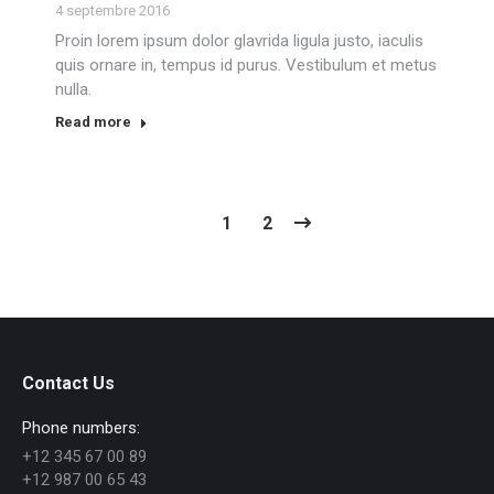
4 septembre 2016
Proin lorem ipsum dolor glavrida ligula justo, iaculis
quis ornare in, tempus id purus. Vestibulum et metus
nulla.
Read more
1
2
Contact Us
Phone numbers:
+12 345 67 00 89
+12 987 00 65 43