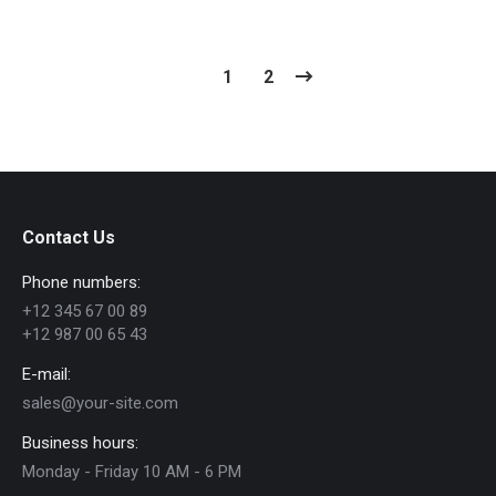
1
2
Contact Us
Phone numbers:
+12 345 67 00 89
+12 987 00 65 43
E-mail:
sales@your-site.com
Business hours:
Monday - Friday 10 AM - 6 PM