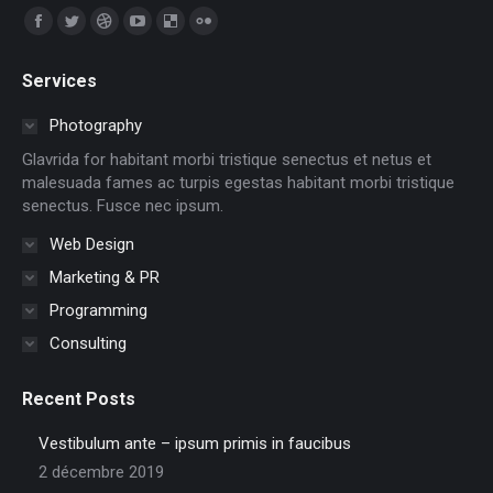
Trouvez nous sur :
Facebook
Twitter
Dribble
YouTube
Delicious
Flickr
page
page
page
page
page
page
Services
opens
opens
opens
opens
opens
opens
in
in
in
in
in
in
Photography
new
new
new
new
new
new
Glavrida for habitant morbi tristique senectus et netus et
window
window
window
window
window
window
malesuada fames ac turpis egestas habitant morbi tristique
senectus. Fusce nec ipsum.
Web Design
Marketing & PR
Programming
Consulting
Recent Posts
Vestibulum ante – ipsum primis in faucibus
2 décembre 2019