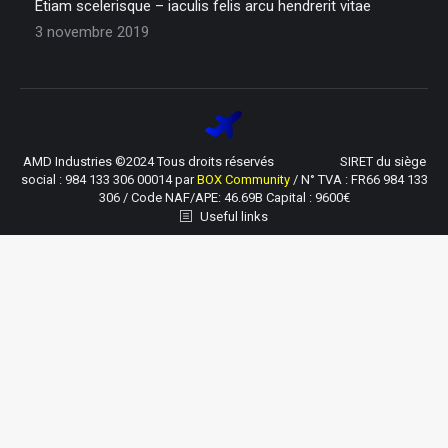
Etiam scelerisque – iaculis felis arcu hendrerit vitae
3 novembre 2019
AMD Industries ©2024 Tous droits réservés SIRET du siège
social : 984 133 306 00014 par
BOX Community
/ N° TVA : FR66 984 133
306 / Code NAF/APE: 46.69B Capital : 9600€
Useful links