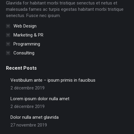
Glavrida for habitant morbi tristique senectus et netus et
window
window
window
window
window
window
malesuada fames ac turpis egestas habitant morbi tristique
senectus. Fusce nec ipsum.
Web Design
Marketing & PR
Programming
Consulting
Recent Posts
Vestibulum ante – ipsum primis in faucibus
2 décembre 2019
Lorem ipsum dolor nulla amet
2 décembre 2019
Dolor nulla amet glavrida
27 novembre 2019