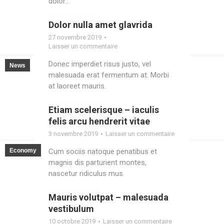
dolor…
Read post
Dolor nulla amet glavrida
27 novembre 2019
Laisser un commentaire
Donec imperdiet risus justo, vel
News
malesuada erat fermentum at. Morbi
at laoreet mauris.
Read post
Etiam scelerisque – iaculis
felis arcu hendrerit vitae
3 novembre 2019
Laisser un commentaire
Economy
Cum sociis natoque penatibus et
magnis dis parturient montes,
nascetur ridiculus mus.
Read post
Mauris volutpat – malesuada
vestibulum
10 octobre 2019
Laisser un commentaire