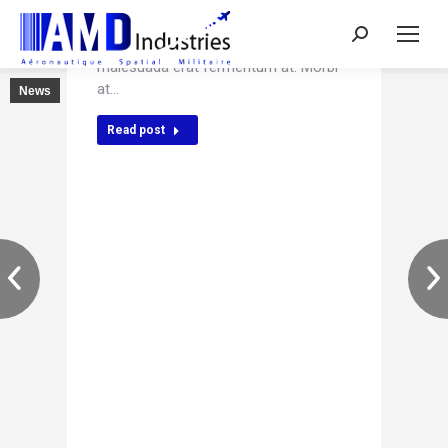
Nulla a velit quis ex ornare rhoncus.
Search:
Donec imperdiet risus justo, vel
malesuada erat fermentum at. Morbi
at…
News
Read post