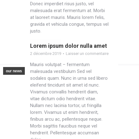
Donec imperdiet risus justo, vel
malesuada erat fermentum at. Morbi
at laoreet mauris. Mauris lorem felis,
gravida et vehicula congue, tempus vel
justo.
Read post
Lorem ipsum dolor nulla amet
2 décembre 2019
Laisser un commentaire
Mauris volutpat – fermentum
malesuada vestibulum Sed vel
our news
sodales quam. Nunc in urna sed libero
eleifend tincidunt sit amet id nunc.
Vivamus convallis hendrerit diam,
vitae dictum odio hendrerit vitae.
Nullam nec lacinia tortor, ut fringilla
lorem. Vivamus ut enim hendrerit,
finibus arcu ac, pellentesque neque.
Morbi sagittis faucibus neque vel
hendrerit. Pellentesque accumsan