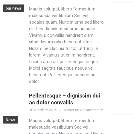
our news
Mauris volutpat, libero fermentum
malesuada vestibulum Sed vel
sodales quam. Nunc in urna sed libero
eleifend tincidunt sit amet id nunc.
Vivamus convallis hendrerit diam,
vitae dictum odio hendrerit vitae.
Nullam nec lacinia tortor, ut fringilla
lorem. Vivamus ut enim hendrerit,
finibus arcu ac, pellentesque neque.
Morbi sagittis faucibus neque vel
hendrerit. Pellentesque accumsan
dolor…
Read post
Pellentesque – dignissim dui
ac dolor convallis
10 octobre 2019
Laisser un commentaire
News
Mauris volutpat, libero fermentum
malesuada vestibulum Sed vel
sodales quam. Nunc in urna sed libero