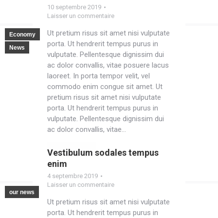
10 septembre 2019
Laisser un commentaire
Ut pretium risus sit amet nisi vulputate
Economy
porta. Ut hendrerit tempus purus in
News
vulputate. Pellentesque dignissim dui
ac dolor convallis, vitae posuere lacus
laoreet. In porta tempor velit, vel
commodo enim congue sit amet. Ut
pretium risus sit amet nisi vulputate
porta. Ut hendrerit tempus purus in
vulputate. Pellentesque dignissim dui
ac dolor convallis, vitae…
Read post
Vestibulum sodales tempus
enim
4 septembre 2019
Laisser un commentaire
our news
Ut pretium risus sit amet nisi vulputate
porta. Ut hendrerit tempus purus in