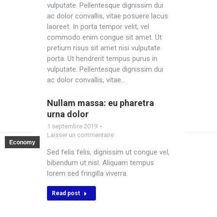
vulputate. Pellentesque dignissim dui
ac dolor convallis, vitae posuere lacus
laoreet. In porta tempor velit, vel
commodo enim congue sit amet. Ut
pretium risus sit amet nisi vulputate
porta. Ut hendrerit tempus purus in
vulputate. Pellentesque dignissim dui
ac dolor convallis, vitae…
Read post
Nullam massa: eu pharetra
urna dolor
1 septembre 2019
Laisser un commentaire
Economy
Sed felis felis, dignissim ut congue vel,
bibendum ut nisl. Aliquam tempus
lorem sed fringilla viverra.
Read post