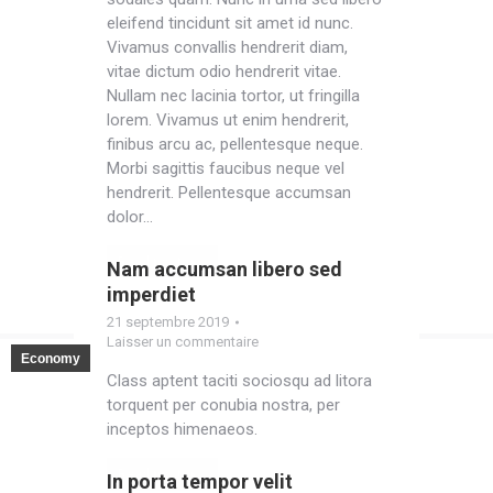
eleifend tincidunt sit amet id nunc.
Vivamus convallis hendrerit diam,
vitae dictum odio hendrerit vitae.
Nullam nec lacinia tortor, ut fringilla
lorem. Vivamus ut enim hendrerit,
finibus arcu ac, pellentesque neque.
Morbi sagittis faucibus neque vel
hendrerit. Pellentesque accumsan
dolor…
Read post
Nam accumsan libero sed
imperdiet
21 septembre 2019
Laisser un commentaire
Economy
Class aptent taciti sociosqu ad litora
torquent per conubia nostra, per
inceptos himenaeos.
Read post
In porta tempor velit