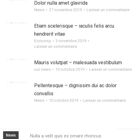
Dolor nulla amet glavrida
News
27 novembre 2019
Laisser un commentaire
Etiam scelerisque – iaculis felis arcu
hendrerit vitae
Economy
3 novembre 2019
Laisser un commentaire
Mauris volutpat – malesuada vestibulum
our news
10 octobre 2019
Laisser un commentaire
Pellentesque – dignissim dui ac dolor
convallis
News
10 octobre 2019
Laisser un commentaire
Vestibulum ante – ipsum
primis in faucibus
2 décembre 2019
Laisser un commentaire
News
Nulla a velit quis ex ornare rhoncus.