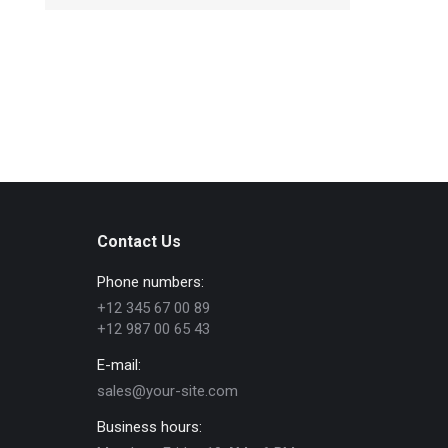
Contact Us
Phone numbers:
+12 345 67 00 89
+12 987 00 65 43
E-mail:
sales@your-site.com
Business hours: