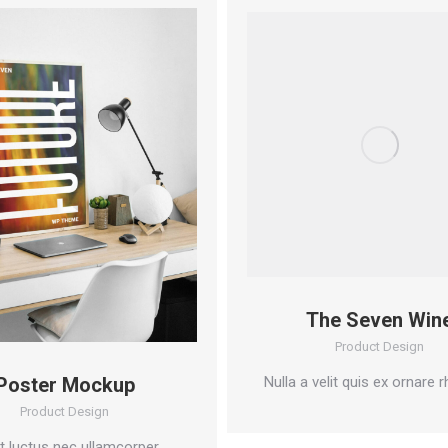
The Seven Win
Product Design
Nulla a velit quis ex ornare 
Poster Mockup
Product Design
it luctus nec ullamcorper.