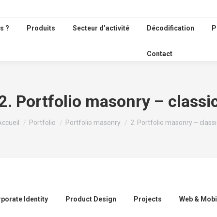
s ?
Produits
Secteur d’activité
Décodification
P
Contact
2. Portfolio masonry – classi
Vous êtes ici :
Accueil
Portfolio
Portfolio masonry
2. Portfolio masonry – classi
porate Identity
Product Design
Projects
Web & Mobi