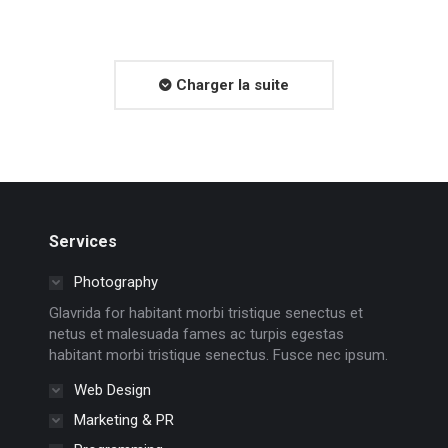
Charger la suite
Services
Photography
Glavrida for habitant morbi tristique senectus et
netus et malesuada fames ac turpis egestas
habitant morbi tristique senectus. Fusce nec ipsum.
Web Design
Marketing & PR