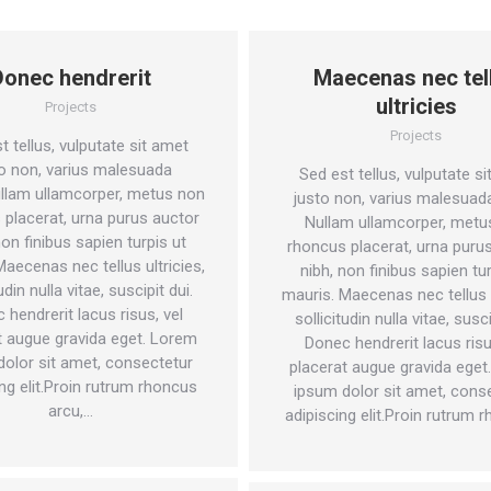
Donec hendrerit
Maecenas nec tel
ultricies
Projects
Projects
t tellus, vulputate sit amet
o non, varius malesuada
Sed est tellus, vulputate s
ullam ullamcorper, metus non
justo non, varius malesuada
 placerat, urna purus auctor
Nullam ullamcorper, metu
non finibus sapien turpis ut
rhoncus placerat, urna puru
Maecenas nec tellus ultricies,
nibh, non finibus sapien tur
udin nulla vitae, suscipit dui.
mauris. Maecenas nec tellus u
 hendrerit lacus risus, vel
sollicitudin nulla vitae, susci
t augue gravida eget. Lorem
Donec hendrerit lacus risu
dolor sit amet, consectetur
placerat augue gravida eget
ing elit.Proin rutrum rhoncus
ipsum dolor sit amet, cons
arcu,…
adipiscing elit.Proin rutrum 