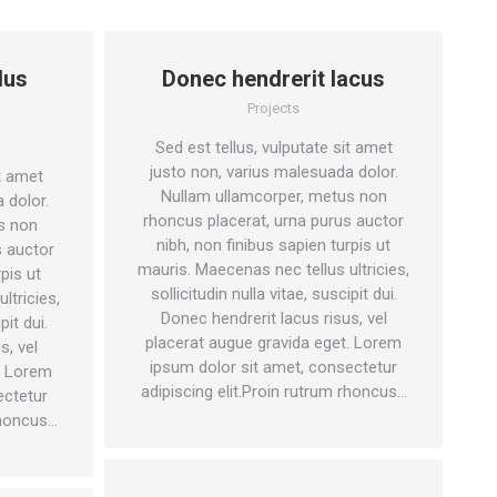
lus
Donec hendrerit lacus
Projects
Sed est tellus, vulputate sit amet
justo non, varius malesuada dolor.
it amet
Nullam ullamcorper, metus non
 dolor.
rhoncus placerat, urna purus auctor
s non
nibh, non finibus sapien turpis ut
s auctor
mauris. Maecenas nec tellus ultricies,
pis ut
sollicitudin nulla vitae, suscipit dui.
ltricies,
Donec hendrerit lacus risus, vel
pit dui.
placerat augue gravida eget. Lorem
s, vel
ipsum dolor sit amet, consectetur
. Lorem
adipiscing elit.Proin rutrum rhoncus…
ectetur
rhoncus…