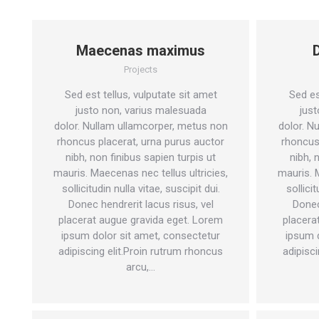
Maecenas maximus
Projects
Sed est tellus, vulputate sit amet
Sed es
justo non, varius malesuada
just
dolor. Nullam ullamcorper, metus non
dolor. N
rhoncus placerat, urna purus auctor
rhoncus
nibh, non finibus sapien turpis ut
nibh, 
mauris. Maecenas nec tellus ultricies,
mauris. 
sollicitudin nulla vitae, suscipit dui.
sollicit
Donec hendrerit lacus risus, vel
Donec
placerat augue gravida eget. Lorem
placera
ipsum dolor sit amet, consectetur
ipsum 
adipiscing elit.Proin rutrum rhoncus
adipisc
arcu,…