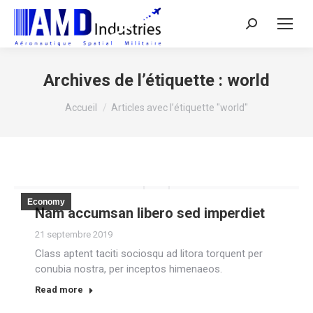
Search:
Archives de l’étiquette :
world
Vous êtes ici :
Accueil
Articles avec l’étiquette "world"
Economy
Nam accumsan libero sed imperdiet
21 septembre 2019
Class aptent taciti sociosqu ad litora torquent per
conubia nostra, per inceptos himenaeos.
Read more