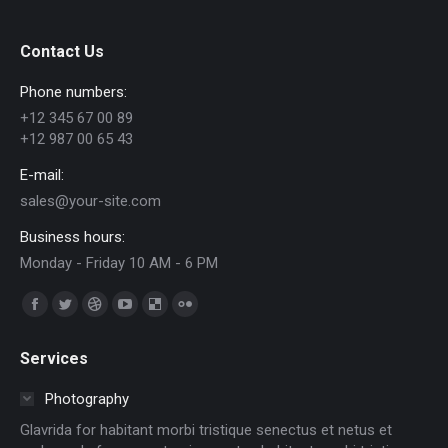
Contact Us
Phone numbers:
+12 345 67 00 89
+12 987 00 65 43
E-mail:
sales@your-site.com
Business hours:
Monday - Friday 10 AM - 6 PM
Trouvez nous sur :
Facebook
Twitter
Dribble
YouTube
Delicious
Flickr
page
page
page
page
page
page
Services
opens
opens
opens
opens
opens
opens
in
in
in
in
in
in
Photography
new
new
new
new
new
new
Glavrida for habitant morbi tristique senectus et netus et
window
window
window
window
window
window